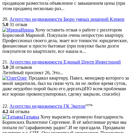
продавцом разместила объявление с завышением цены (при
этом продавец несколько раз...
20.
Агентство недвижимости Бюро умных решений Клевер
5.0
31 отзыв
Ирина
Хочу оставить отзыв о работе с риэлтором
Борисовой Мариной. Покупали очень непростую квартиру.
Профессионал своего дела, знает все тонкости: юридические,
финансовые и просто бытовые (при покупке были долги
покупателя по квартплате, все нашла и...
21.
Агентство недвижимости Единый Центр Инвестиций
5.0
28 отзывов
Литейный проспект 26, Это...
Олег
Продавал квартиру, Павел, менеджер которого за
мной закрепили, был на связи чуть ли не любое время суток,
даже неудобно порой было его дергать))ПО всем проблемам
все хорошо проконсультировал, сделку закрыли, спасибо)
сеть
22.
Агентство недвижимости ГК Экотон
4.2
44 отзыва
Татьяна
Хочу выразить огромную благодарность
Боринских Валентине Сергеевне. В её заботливые ручки мы
попали по"сарафанному радио".И не прогадали. Продавали
квартиру в г. СПБ. Она грамотный специалист. Покупатель