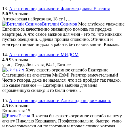
13.
Агентство недвижимости Филимендикова Евгения
5.0
55 отзывов
Аптекарская набережная, 18 ст.1, ...
Виталий Созимов
Мое глубокое уважение
Евгению за качественно оказанную помощь по продаже
квартиры. А что самое важное для меня - это то, что никаких
пустых обещаний. Сделка прошла спокойно. Этичный и
консервативный подход в работе, без навязываний. Каждая...
14.
Агентство недвижимости МИДОМ
4.9
93 отзыва
улица Сердобольская, 64к1, Бизнес...
८९ १
Хочу сказать огромное спасибо Екатерине
Слатвицкой из агентства МиДоМ! Риелтор замечательный!
Честно говоря, даже не надеялся, что всё пройдёт так гладко.
Но самое главное — Екатерина выбила для меня
огромнейшую скидку. Это были очень...
15.
Агентство недвижимости Александр недвижимость
4.5
68 отзывов
Боткинская 15
Елена
Я хотела бы сказать огромное спасибо нашему
агенту Николаю Коршакову. Профессионально, быстро, умно
и по-человечески он подготовил и провел сделку, которая