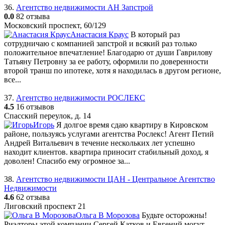
36.
Агентство недвижимости АН Запстрой
0.0
82 отзыва
Московский проспект, 60/129
Анастасия Краус
В который раз
сотрудничаю с компанией запстрой и всякий раз только
положительное впечатление! Благодарю от души Гаврилову
Татьяну Петровну за ее работу, оформили по доверенности
второй транш по ипотеке, хотя я находилась в другом регионе,
все...
37.
Агентство недвижимости РОСЛЕКС
4.5
16 отзывов
Спасский переулок, д. 14
Игорь
Я долгое время сдаю квартиру в Кировском
районе, пользуясь услугами агентства Рослекс! Агент Петий
Андрей Витальевич в течение нескольких лет успешно
находит клиентов. квартира приносит стабильный доход, я
доволен! Спасибо ему огромное за...
38.
Агентство недвижимости ЦАН - Центральное Агентство
Недвижимости
4.6
62 отзыва
Лиговский проспект 21
Ольга В Морозова
Будьте осторожны!
Риэлторы этой компании Сергей Катков и Евгений могут