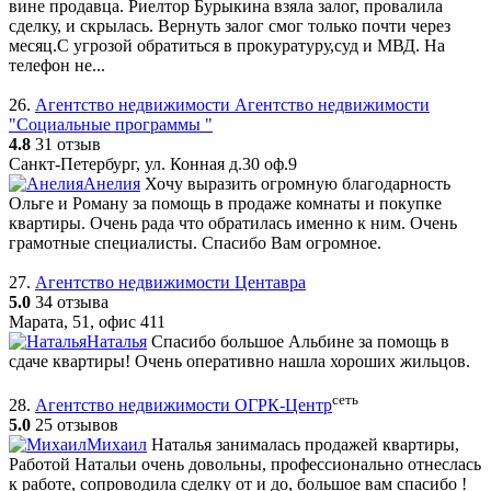
вине продавца. Риелтор Бурыкина взяла залог, провалила
сделку, и скрылась. Вернуть залог смог только почти через
месяц.С угрозой обратиться в прокуратуру,суд и МВД. На
телефон не...
26.
Агентство недвижимости Агентство недвижимости
"Социальные программы "
4.8
31 отзыв
Санкт-Петербург, ул. Конная д.30 оф.9
Анелия
Хочу выразить огромную благодарность
Ольге и Роману за помощь в продаже комнаты и покупке
квартиры. Очень рада что обратилась именно к ним. Очень
грамотные специалисты. Спасибо Вам огромное.
27.
Агентство недвижимости Центавра
5.0
34 отзыва
Марата, 51, офис 411
Наталья
Спасибо большое Альбине за помощь в
сдаче квартиры! Очень оперативно нашла хороших жильцов.
сеть
28.
Агентство недвижимости ОГРК-Центр
5.0
25 отзывов
Михаил
Наталья занималась продажей квартиры,
Работой Натальи очень довольны, профессионально отнеслась
к работе, сопроводила сделку от и до, большое вам спасибо !