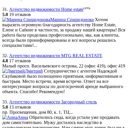
сеть
31.
Агентство недвижимости Home estate
5.0
19 отзывов
Марина Спиридонова
Хотим
выразить огромную благодарность агентству Home Estate,
Елене и Сабине в частности, за продажу нашей квартиры! Вся
работа была проделана профессионально, мы, как клиенты,
всегда были проинформированы и все вопросы решались
специалистами!...
32.
Агентство недвижимости MTG REAL ESTATE
4.8
17 отзывов
Малый просп. Васильевского острова, 22 (офис 419), офис 419
Дмитрий
Сотрудничество с агентом Надеждой
Скубаковой было полноценно приятным, информативным и
быстрым. Место встречи, время встречи. Ответ на все
интересующие вопросы по долгосрочной аренде выбранного
объекта. Спасибо! Рекомендую!
33.
Агентство недвижимости Загородный стиль
5.0
13 отзывов
пр. Просвещения, дом 80, к. 1, ТЦ...
Анна
Обратились сюда, когда устали уже продавать
дом самостоятельно. Мужу досталось наследство в
садоводческом товариществе. Нам самим этот домик был ни к