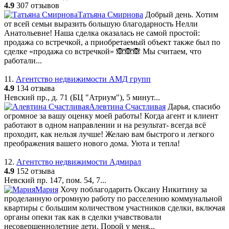
4.9
307 отзывов
Татьяна Смирнова
Добрый день. Хотим
от всей семьи выразить большую благодарность Нелли
Анатольевне! Наша сделка оказалась не самой простой:
продажа со встречкой, а приобретаемый объект также был по
сделке «продажа со встречкой» 🙈🙈🙈 Мы считаем, что
работали...
11.
Агентство недвижимости АМД групп
4.9
134 отзыва
Невский пр., д. 71 (БЦ "Атриум"), 5 минут...
Алевтина Счастливая
Дарья, спасибо
огромное за вашу оценку моей работы! Когда агент и клиент
работают в одном направлении и на результат- всегда всë
проходит, как нельзя лучше! Желаю вам быстрого и легкого
преображения вашего нового дома. Уюта и тепла!
12.
Агентство недвижимости Адмирал
4.9
152 отзыва
Невский пр. 147, пом. 54, 7...
Мария
Хочу поблагодарить Оксану Никитину за
проделанную огромную работу по расселению коммунальной
квартиры с большим количеством участников сделки, включая
органы опеки так как в сделки учавствовали
несовершеннолетние дети. Порой у меня...