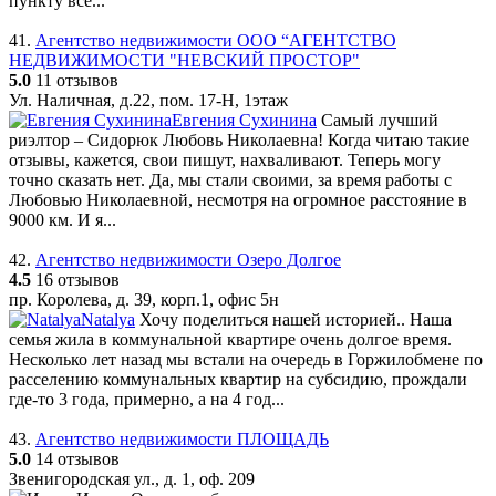
пункту всё...
41.
Агентство недвижимости ООО “АГЕНТСТВО
НЕДВИЖИМОСТИ "НЕВСКИЙ ПРОСТОР"
5.0
11 отзывов
Ул. Наличная, д.22, пом. 17-Н, 1этаж
Евгения Сухинина
Самый лучший
риэлтор – Сидорюк Любовь Николаевна! Когда читаю такие
отзывы, кажется, свои пишут, нахваливают. Теперь могу
точно сказать нет. Да, мы стали своими, за время работы с
Любовью Николаевной, несмотря на огромное расстояние в
9000 км. И я...
42.
Агентство недвижимости Озеро Долгое
4.5
16 отзывов
пр. Королева, д. 39, корп.1, офис 5н
Natalya
Хочу поделиться нашей историей.. Наша
семья жила в коммунальной квартире очень долгое время.
Несколько лет назад мы встали на очередь в Горжилобмене по
расселению коммунальных квартир на субсидию, прождали
где-то 3 года, примерно, а на 4 год...
43.
Агентство недвижимости ПЛОЩАДЬ
5.0
14 отзывов
Звенигородская ул., д. 1, оф. 209