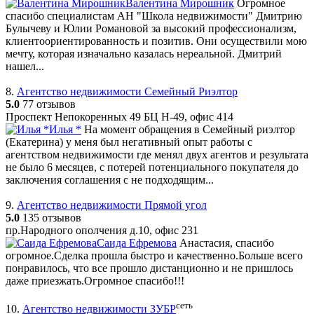
Валентина Мирошник
Огромное
спасибо специалистам АН "Школа недвижимости" Дмитрию
Булычеву и Юлии Романовой за высокий профессионализм,
клиентоориентированность и позитив. Они осуществили мою
мечту, которая изначально казалась нереальной. Дмитрий
нашел...
8.
Агентство недвижимости Семейный Риэлтор
5.0
77 отзывов
Проспект Непокоренных 49 БЦ Н-49, офис 414
Илья *
На момент обращения в Семейный риэлтор
(Екатерина) у меня был негативный опыт работы с
агентством недвижимости где менял двух агентов и результата
не было 6 месяцев, с потерей потенциального покупателя до
заключения соглашения с не подходящим...
9.
Агентство недвижимости Прямой угол
5.0
135 отзывов
пр.Народного ополчения д.10, офис 231
Саида Ефремова
Анастасия, спасибо
огромное.Сделка прошла быстро и качественно.Больше всего
понравилось, что все прошло дистанционно и не пришлось
даже приезжать.Огромное спасибо!!!
сеть
10.
Агентство недвижимости ЗУБР