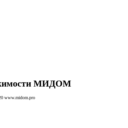
жимости
МИДОМ
20
www.midom.pro