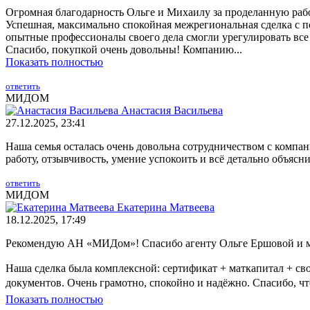
Огромная благодарность Ольге и Михаилу за проделанную раб
Успешная, максимально спокойная межрегиональная сделка с п
опытные профессионалы своего дела смогли урегулировать все
Спасибо, покупкой очень довольны! Компанию...
Показать полностью
ответить
МИДОМ
Анастасия Васильева
27.12.2025, 23:41
Наша семья осталась очень довольна сотрудничеством с комп
работу, отзывчивость, умение успокоить и всё детально объясн
ответить
МИДОМ
Екатерина Матвеева
18.12.2025, 17:49
Рекомендую АН «МИДом»! Спасибо агенту Ольге Ершовой и ме
Наша сделка была комплексной: сертификат + маткапитал + сво
документов. Очень грамотно, спокойно и надёжно. Спасибо, ч
Показать полностью