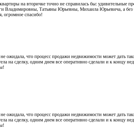
вартиры на вторичке точно не справилась бы: удивительные пр
ги Владимировны, Татьяны Юрьевны, Михаила Юрьевича, а без 
, огромное спасибо!
 не ожидала, что процесс продажи недвижимости может дать так
етела на сделку, одним днем все оперативно сделали и к концу не
ы!
 не ожидала, что процесс продажи недвижимости может дать так
етела на сделку, одним днем все оперативно сделали и к концу не
ы!