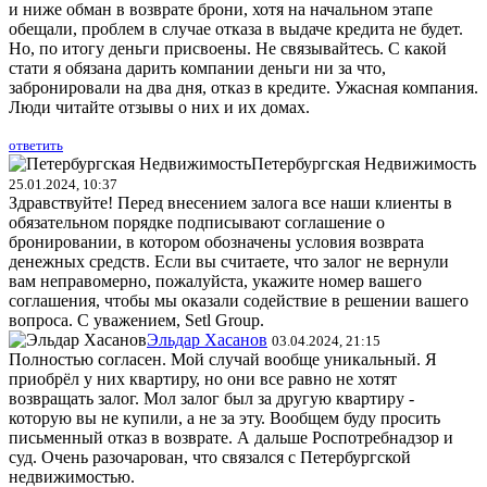
и ниже обман в возврате брони, хотя на начальном этапе
обещали, проблем в случае отказа в выдаче кредита не будет.
Но, по итогу деньги присвоены. Не связывайтесь. С какой
стати я обязана дарить компании деньги ни за что,
забронировали на два дня, отказ в кредите. Ужасная компания.
Люди читайте отзывы о них и их домах.
ответить
Петербургская Недвижимость
25.01.2024, 10:37
Здравствуйте! Перед внесением залога все наши клиенты в
обязательном порядке подписывают соглашение о
бронировании, в котором обозначены условия возврата
денежных средств. Если вы считаете, что залог не вернули
вам неправомерно, пожалуйста, укажите номер вашего
соглашения, чтобы мы оказали содействие в решении вашего
вопроса. С уважением, Setl Group.
Эльдар Хасанов
03.04.2024, 21:15
Полностью согласен. Мой случай вообще уникальный. Я
приобрёл у них квартиру, но они все равно не хотят
возвращать залог. Мол залог был за другую квартиру -
которую вы не купили, а не за эту. Вообщем буду просить
письменный отказ в возврате. А дальше Роспотребнадзор и
суд. Очень разочарован, что связался с Петербургской
недвижимостью.