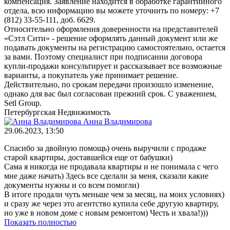
компенсация. Заявление находится в обработке гарантийного
отдела, всю информацию вы можете уточнить по номеру: +7
(812) 33-55-111, доб. 6629.
Относительно оформления доверенности на представителей
«Сэтл Сити» - решение оформлять данный документ или же
подавать документы на регистрацию самостоятельно, остается
за вами. Поэтому специалист при подписании договора
купли-продажи консультирует и рассказывает все возможные
варианты, а покупатель уже принимает решение.
Действительно, по срокам передачи произошло изменение,
однако для вас был согласован прежний срок. С уважением,
Setl Group.
Петербургская Недвижимость
Анна Владимирова
29.06.2023, 13:50
Спасибо за двойную помощь) очень выручили с продаже
старой квартиры, доставшейся еще от бабушки)
Сама я никогда не продавала квартиры и не понимала с чего
мне даже начать) Здесь все сделали за меня, сказали какие
документы нужны и со всем помогли)
В итоге продали чуть меньше чем за месяц, на моих условиях)
и сразу же через это агентство купила себе другую квартиру,
но уже в новом доме с новым ремонтом) Честь и хвала!)))
Показать полностью