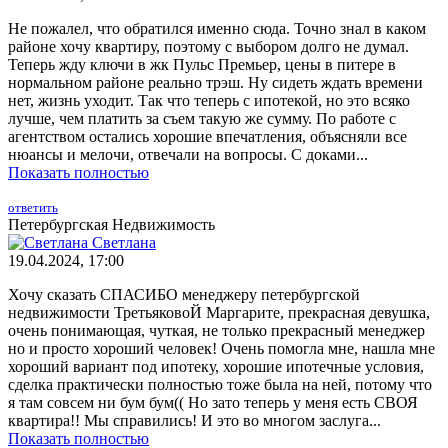
Не пожалел, что обратился именно сюда. Точно знал в каком
районе хочу квартиру, поэтому с выбором долго не думал.
Теперь жду ключи в жк Пульс Премьер, цены в питере в
нормальном районе реально трэш. Ну сидеть ждать времени
нет, жизнь уходит. Так что теперь с ипотекой, но это всяко
лучше, чем платить за съем такую же сумму. По работе с
агентством остались хорошие впечатления, объясняли все
нюансы и мелочи, отвечали на вопросы. С доками...
Показать полностью
ответить
Петербургская Недвижимость
Светлана
19.04.2024, 17:00
Хочу сказать СПАСИБО менеджеру петербургской
недвижимости ТретьяковоЙ Маргарите, прекрасная девушка,
очень понимающая, чуткая, не только прекрасный менеджер
но и просто хороший человек! Очень помогла мне, нашла мне
хороший вариант под ипотеку, хорошие ипотечные условия,
сделка практически полностью тоже была на ней, потому что
я там совсем ни бум бум(( Но зато теперь у меня есть СВОЯ
квартира!! Мы справились! И это во многом заслуга...
Показать полностью