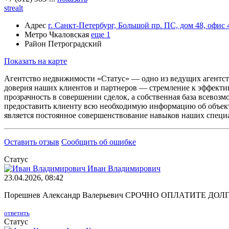
strealt
Адрес
г. Санкт-Петербург, Большой пр. ПС, дом 48, офис 
Метро
Чкаловская
еще 1
Район
Петроградский
Показать на карте
Агентство недвижимости «Статус» — одно из ведущих агентств
доверия наших клиентов и партнеров — стремление к эффекти
прозрачность в совершении сделок, а собственная база всево
предоставить клиенту всю необходимую информацию об объект
является постоянное совершенствование навыков наших специа
Оставить отзыв
Сообщить об ошибке
Статус
Иван Владимирович
23.04.2026, 08:42
Порешнев Александр Валерьевич СРОЧНО ОПЛАТИТЕ 
ответить
Статус