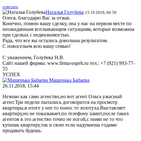
ответить
Наталья Голубева
15.10.2019, 00:59
Олеся, благодарю Вас за отзыв.
Конечно, помню вашу сделку, она у нас на первом месте по
неожиданным всплывающим ситуациям, которые возможны
при сделках с недвижимостью.
Рада, что все вы остались довольны результатом.
С новосельем всю вашу семью!
С уважением, Голубева Н.В.
Сайт нашей фирмы: www.firma-uspeh.ru тел.: +7 (921) 993-77-
55
УСПЕХ
Машенька Бабаева
26.11.2018, 15:44
Незнаю как само агенство,но вот агент Ольга ужасный
агент.Три недели пытались договорится на просмотр
квартиры,в итоге у нее то понос то золотуха.Выставляет
квартиру,но не показывает,по телефону хамит,после таких
агентов в это агенство точно не ногой,с ними не то что
купишь квартиру,так и свою если надумаешь годами
продавать будешь.