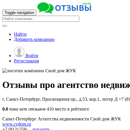
Toggle navigation
Найти
Добавить
компанию
Войти
Регистрация
Отзывы про агентство недви
г. Санкт-Петербург, Просвещения пр., д.53, кор.1, литер Д
+7 (8
0.0
пока нет отзывов
410 место в рейтинге
Санкт-Петербург
Агентства недвижимости
Свой дом ЖУК
www.cvdom.ru
+7 (812) 558-...
показать