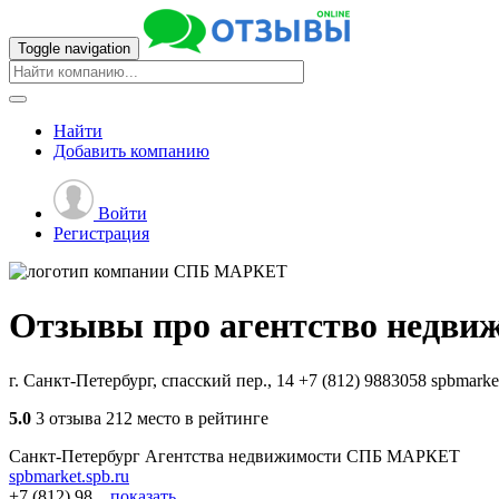
Toggle navigation
Найти
Добавить
компанию
Войти
Регистрация
Отзывы про агентство недви
г. Санкт-Петербург, спасский пер., 14
+7 (812) 9883058
spbmarket
5.0
3 отзыва
212 место в рейтинге
Санкт-Петербург
Агентства недвижимости
СПБ МАРКЕТ
spbmarket.spb.ru
+7 (812) 98...
показать