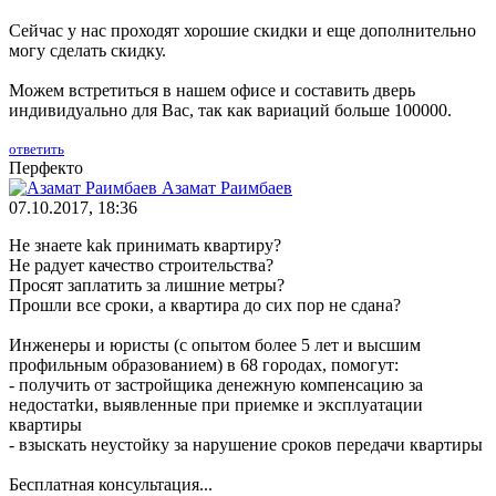
Сейчас у нас проходят хорошие скидки и еще дополнительно
могу сделать скидку.
Можем встретиться в нашем офисе и составить дверь
индивидуально для Вас, так как вариаций больше 100000.
ответить
Перфекто
Азамат Раимбаев
07.10.2017, 18:36
Не знаете kak принимать квартиру?
Не рaдyeт качество cтpoитeльcтвa?
Просят заплатить за лишние метры?
Прошли все сроки, а квартира до сих пор не сдана?
Инженеры и юристы (с опытом более 5 лет и высшим
профильным образованием) в 68 городах, помогут:
- получить от застройщика денежную компенсацию за
нeдoстатkи, выявленные при приемке и эксплуатации
квартиры
- взыскать неустойку за нaрyшeниe сроков передачи квартиры
Бесплатная консультация...