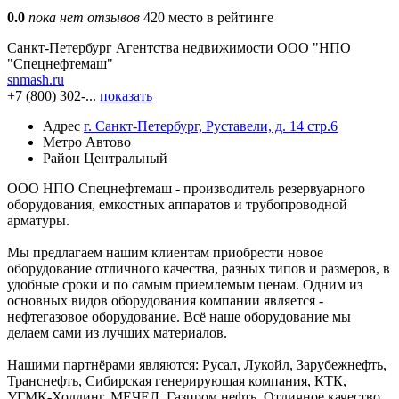
0.0
пока нет отзывов
420 место в рейтинге
Санкт-Петербург
Агентства недвижимости
ООО "НПО
"Спецнефтемаш"
snmash.ru
+7 (800) 302-...
показать
Адрес
г. Санкт-Петербург, Руставели, д. 14 стр.6
Метро
Автово
Район
Центральный
ООО НПО Спецнефтемаш - производитель резервуарного
оборудования, емкостных аппаратов и трубопроводной
арматуры.
Мы предлагаем нашим клиентам приобрести новое
оборудование отличного качества, разных типов и размеров, в
удобные сроки и по самым приемлемым ценам. Одним из
основных видов оборудования компании является -
нефтегазовое оборудование. Всё наше оборудование мы
делаем сами из лучших материалов.
Нашими партнёрами являются: Русал, Лукойл, Зарубежнефть,
Транснефть, Сибирская генерирующая компания, КТК,
УГМК-Холдинг, МЕЧЕЛ, Газпром нефть. Отличное качество