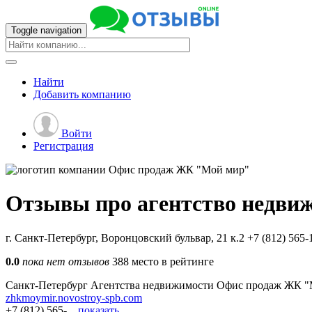
Toggle navigation
Найти
Добавить
компанию
Войти
Регистрация
Отзывы про агентство недви
г. Санкт-Петербург, Воронцовский бульвар, 21 к.2
+7 (812) 565-
0.0
пока нет отзывов
388 место в рейтинге
Санкт-Петербург
Агентства недвижимости
Офис продаж ЖК "
zhkmoymir.novostroy-spb.com
+7 (812) 565-...
показать