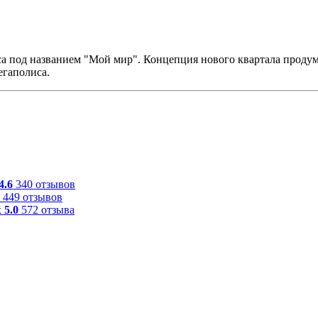
 под названием "Мой мир". Концепция нового квартала продум
егаполиса.
4.6
340 отзывов
449 отзывов
к
5.0
572 отзыва