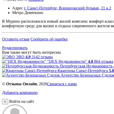
Адрес
г. Санкт-Петербург, Воронцовский бульвар, 21 к.2
Метро
Девяткино
В Мурино расположился новый жилой комплекс комфорт-класса
комфортную среду для жизни и отдыха современного жителя м
Оставить отзыв
Сообщить об ошибке
Редактировать
Вам также могут быть интересны
ЭВО
4.9
3142 отзыва
"ЦЕХ Недвижимости"
4.8
864 отзыва
Петербургская Недвижимость
Квартиры Санкт-Петербурга
5.0
Агентство Безопасных Сдело
©
Отзывы Онлайн
, 2026
Связаться с нами
Добавить компанию
Войти на сайт
×