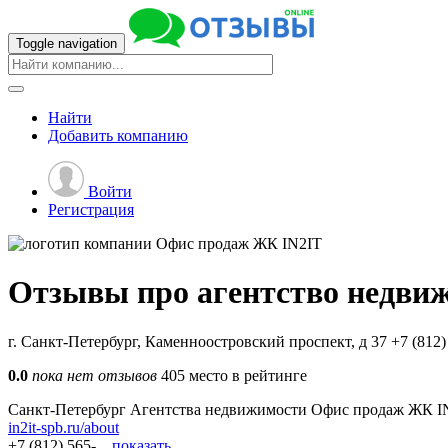
Toggle navigation
Найти
Добавить
компанию
Войти
Регистрация
Отзывы про агентство недви
г. Санкт-Петербург, Каменноостровский проспект, д 37
+7 (812)
0.0
пока нет отзывов
405 место в рейтинге
Санкт-Петербург
Агентства недвижимости
Офис продаж ЖК I
in2it-spb.ru/about
+7 (812) 565-...
показать