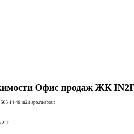
жимости
Офис продаж ЖК IN2I
 565-14-49
in2it-spb.ru/about
N2IT