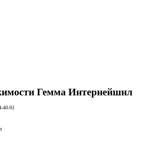
жимости
Гемма Интернейшнл
4-40-92
л