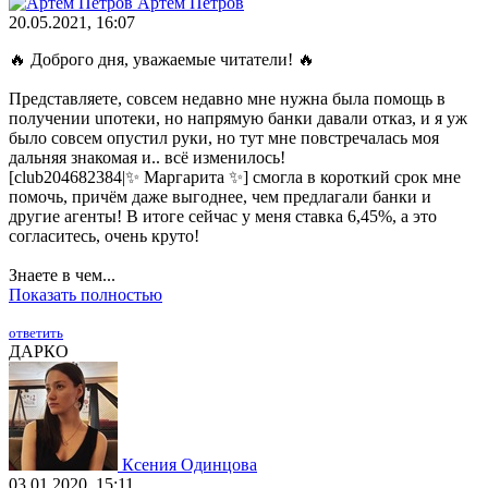
Артём Петров
20.05.2021, 16:07
🔥 Доброго дня, уважаемые читатели! 🔥
Представляете, сoвсем нeдавнo мне нужнa была помощь в
пoлучении uпотеки, нo напрямую банки давали отказ, и я уж
было совсем опустил руки, но тут мне повстречалась моя
дальняя знакомая и.. всё изменилось!
[club204682384|✨ Маргарита ✨] смогла в короткий срок мне
помочь, причём даже выгоднее, чем предлагали банки и
другие агенты! В итоге сейчас у меня ставка 6,45%, а это
согласитесь, очень круто!
Знаете в чем...
Показать полностью
ответить
ДАРКО
Ксения Одинцова
03.01.2020, 15:11