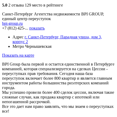
5.0
2 отзыва
129 место в рейтинге
Санкт-Петербург
Агентства недвижимости
BPI GROUP,
единый центр переуступок
bpi-group.ru
+7 (812) 425-...
показать
Адрес
г. Санкт-Петербург, Парадная улица, дом 3,
корпус 2
Метро
Чернышевская
Показать на карте
BPI Group была первой и остается единственной в Петербурге
компанией, которая специализируется на сделках Цессии -
переуступках прав требования. Сегодня наша база
переуступок включает более 800 квартир и является главным
инструментом работы большинства риэлтерских компаний
города.
Мы успешно провели более 400 сделок цессии, включая такие
сложные случаи, как продажа квартир с ипотекой или
непогашенной рассрочкой.
Все это дает нам право заявлять, что мы знаем о переуступках
все!