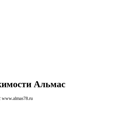
жимости
Альмас
2
www.almas78.ru