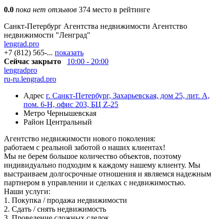
0.0
пока нет отзывов
374 место в рейтинге
Санкт-Петербург
Агентства недвижимости
Агентство
недвижимости "Ленград"
lengrad.pro
+7 (812) 565-...
показать
Сейчас закрыто
10:00 - 20:00
lengradpro
ru-ru.lengrad.pro
Адрес
г. Санкт-Петербург, Захарьевская, дом 25, лит. А,
пом. 6-Н, офис 203, БЦ Z-25
Метро
Чернышевская
Район
Центральный
Агентство недвижимости нового поколения:
работаем с реальной заботой о наших клиентах!
Мы не берем большое количество объектов, поэтому
индивидуально подходим к каждому нашему клиенту. Мы
выстраиваем долгосрочные отношения и являемся надежным
партнером в управлении и сделках с недвижимостью.
Наши услуги:
1. Покупка / продажа недвижимости
2. Сдать / снять недвижимость
3. Проведение сложных сделок